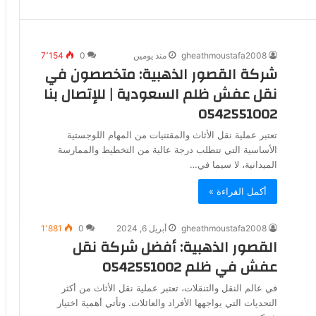
gheathmoustafa2008
منذ يومين
0
7٬154
شركة القصور الذهبية: متخصصون في
نقل عفش ظلم السعودية | للإتصال بنا
0542551002
تعتبر عملية نقل الأثاث والمقتنيات من المهام اللوجستية
الأساسية التي تتطلب درجة عالية من التخطيط والممارسة
الميدانية، لا سيما في…
أكمل القراءة »
gheathmoustafa2008
أبريل 6, 2024
0
1٬881
القصور الذهبية: أفضل شركة نقل
عفش في ظلم 0542551002
في عالم النقل والتنقلات، تعتبر عملية نقل الأثاث من أكثر
التحديات التي يواجهها الأفراد والعائلات. وتأتي أهمية اختيار