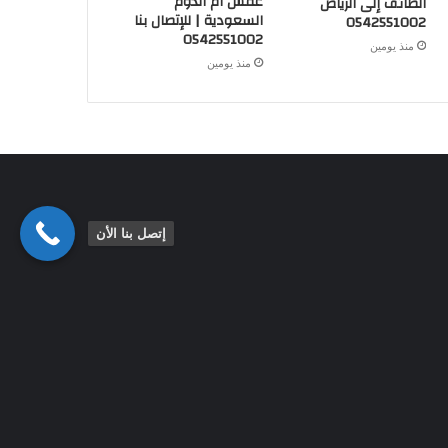
عفش أم الدوم
الطائف إلى الرياض
السعودية | للإتصال بنا
0542551002
0542551002
منذ يومين
منذ يومين
إتصل بنا الأن